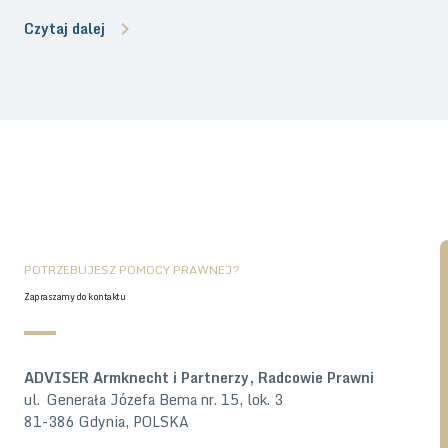
poleconego za potwierdzeniem odbioru – staje się coraz
Czytaj dalej
bliższy. To duża zmiana w sposobie komunikacji z
administracją publiczną, która obejmie zarówno podmioty
publiczne, jak i wielu przedsiębiorców. W naszym artykule
przedstawiamy kluczowe informacje dotyczące e-Doręczeń,
harmonogram ich wdrożenia oraz wyjaśniamy, jak
przygotować się na nadchodzące zmiany.
POTRZEBUJESZ POMOCY PRAWNEJ?
Zapraszamy do kontaktu
ADVISER Armknecht i Partnerzy, Radcowie Prawni
ul. Generała Józefa Bema nr. 15, lok. 3
81-386 Gdynia, POLSKA