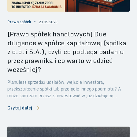
Prawo spółek
20.05.2026
[Prawo spółek handlowych] Due
diligence w spółce kapitałowej (spólka
z o.o. i S.A.), czyli co podlega badaniu
przez prawnika i co warto wiedzieć
wcześniej?
Planujesz sprzedaż udziałów, wejście inwestora,
przekształcenie spółki lub przejęcie innego podmiotu? A
może sam zamierzasz zainwestować w już działającą
spółkę? Zanim dojdzie do podpisania umowy, z pewnością
Czytaj dalej
zostanie przeprowadzony audyt prawny spółki (due
diligence). To systematyczne badanie stanu prawnego
spółki, które może przesądzić o powodzeniu całej transakcji,
albo ją zablokować. Poniżej wyjaśniamy, co dokładnie
sprawdza prawnik podczas badania due diligence, a także jak