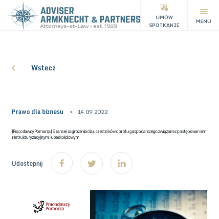
UMÓW
MENU
SPOTKANIE
Wstecz
Prawo dla biznesu
14.09.2022
[Pracodawcy Pomorza] Szanse i zagrożenia dla uczestników obrotu gospodarczego związane z postępowaniem
restrukturyzacyjnym i upadłościowym
Udostepnij