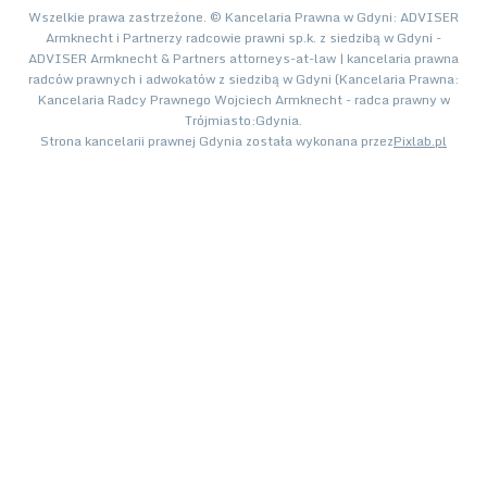
Wszelkie prawa zastrzeżone. © Kancelaria Prawna w Gdyni: ADVISER
Armknecht i Partnerzy radcowie prawni sp.k. z siedzibą w Gdyni -
ADVISER Armknecht & Partners attorneys-at-law | kancelaria prawna
radców prawnych i adwokatów z siedzibą w Gdyni (Kancelaria Prawna:
Kancelaria Radcy Prawnego Wojciech Armknecht - radca prawny w
Trójmiasto:Gdynia.
Strona kancelarii prawnej Gdynia została wykonana przez
Pixlab.pl