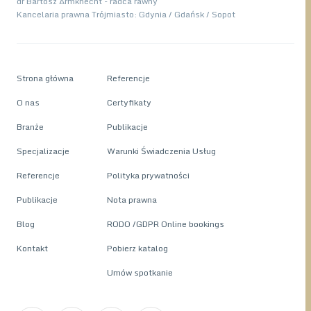
dr Bartosz Armknecht - radca rawny
Kancelaria prawna Trójmiasto: Gdynia / Gdańsk / Sopot
Strona główna
Referencje
O nas
Certyfikaty
Branże
Publikacje
Specjalizacje
Warunki Świadczenia Usług
Referencje
Polityka prywatności
Publikacje
Nota prawna
Blog
RODO /GDPR Online bookings
Kontakt
Pobierz katalog
Umów spotkanie