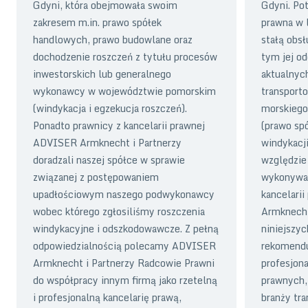
Gdyni, która obejmowała swoim
Gdyni. Po
zakresem m.in. prawo spółek
prawna w 
handlowych, prawo budowlane oraz
stałą obsł
dochodzenie roszczeń z tytułu procesów
tym jej od
inwestorskich lub generalnego
aktualnyc
wykonawcy w województwie pomorskim
transport
(windykacja i egzekucja roszczeń).
morskiego
Ponadto prawnicy z kancelarii prawnej
(prawo spó
ADVISER Armknecht i Partnerzy
windykacji
doradzali naszej spółce w sprawie
względzie
związanej z postępowaniem
wykonywan
upadłościowym naszego podwykonawcy
kancelari
wobec którego zgłosiliśmy roszczenia
Armknecht
windykacyjne i odszkodowawcze. Z pełną
niniejszyc
odpowiedzialnością polecamy ADVISER
rekomendu
Armknecht i Partnerzy Radcowie Prawni
profesjon
do współpracy innym firmą jako rzetelną
prawnych,
i profesjonalną kancelarię prawą,
branży tra