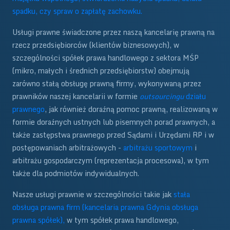
spadku, czy spraw o zapłatę zachowku.
Usługi prawne świadczone przez naszą kancelarię prawną na
rzecz przedsiębiorców (klientów biznesowych), w
szczególności spółek prawa handlowego z sektora MŚP
(mikro, małych i średnich przedsiębiorstw) obejmują
zarówno stałą obsługę prawną firmy, wykonywaną przez
prawników naszej kancelarii w formie
outsourcingu
działu
prawnego
, jak również doraźną pomoc prawną, realizowaną w
formie doraźnych ustnych lub pisemnych porad prawnych, a
także zastępstwa prawnego przed Sądami i Urzędami RP i w
postępowaniach arbitrażowych -
arbitrażu sportowym
i
arbitrażu gospodarczym (reprezentacja procesowa), w tym
także dla podmiotów indywidualnych.
Nasze usługi prawnie w szczególności takie jak
stała
obsługa prawna firm (kancelaria prawna Gdynia obsługa
prawna spółek),
w tym spółek prawa handlowego,