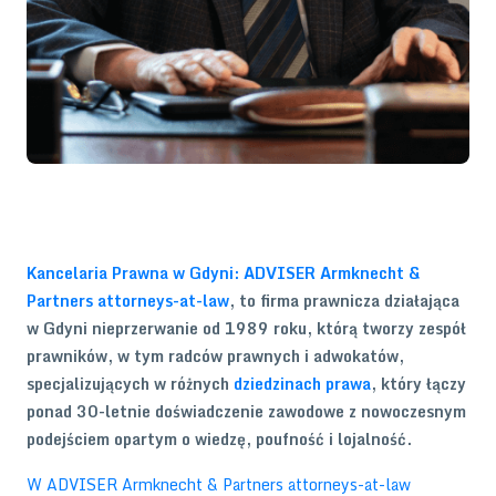
Radca prawny gdynia, prawnik gdynia, kancelaria gdynia, kancelaria prawna
gdynia
Kancelaria Prawna w Gdyni: ADVISER Armknecht &
Partners attorneys-at-law
, to firma prawnicza działająca
w Gdyni nieprzerwanie od 1989 roku, którą tworzy zespół
prawników, w tym radców prawnych i adwokatów,
specjalizujących w różnych
dziedzinach prawa
, który łączy
ponad 30-letnie doświadczenie zawodowe z nowoczesnym
podejściem opartym o wiedzę, poufność i lojalność.
W ADVISER Armknecht & Partners attorneys-at-law