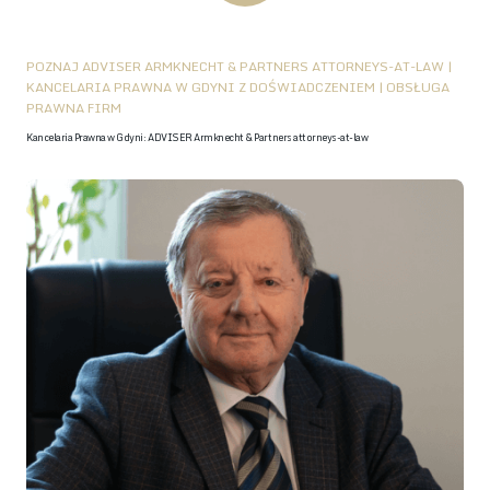
POZNAJ ADVISER ARMKNECHT & PARTNERS ATTORNEYS-AT-LAW |
KANCELARIA PRAWNA W GDYNI Z DOŚWIADCZENIEM | OBSŁUGA
PRAWNA FIRM
Kancelaria Prawna w Gdyni: ADVISER Armknecht & Partners attorneys-at-law