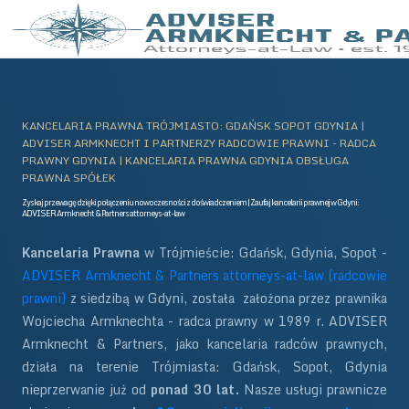
KANCELARIA PRAWNA TRÓJMIASTO: GDAŃSK SOPOT GDYNIA |
ADVISER ARMKNECHT I PARTNERZY RADCOWIE PRAWNI - RADCA
PRAWNY GDYNIA | KANCELARIA PRAWNA GDYNIA OBSŁUGA
PRAWNA SPÓŁEK
Zyskaj przewagę dzięki połączeniu nowoczesności z doświadczeniem | Zaufaj kancelarii prawnej w Gdyni:
ADVISER Armknecht & Partners attorneys-at-law
Kancelaria Prawna
w Trójmieście: Gdańsk, Gdynia, Sopot -
ADVISER Armknecht & Partners attorneys-at-law (radcowie
prawni)
z siedzibą w Gdyni, została założona przez prawnika
Wojciecha Armknechta - radca prawny w 1989 r. ADVISER
Armknecht & Partners, jako kancelaria radców prawnych,
działa na terenie Trójmiasta: Gdańsk, Sopot, Gdynia
nieprzerwanie już od
ponad 30 lat.
Nasze usługi prawnicze