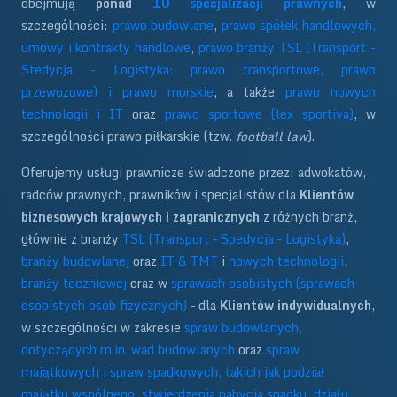
obejmują
ponad
10 specjalizacji prawnych
, w
szczególności:
prawo budowlane
,
prawo spółek handlowych,
umowy i kontrakty handlowe
,
prawo branży TSL (Transport -
Stedycja - Logistyka: prawo transportowe, prawo
przewozowe) i prawo morskie
, a także
prawo nowych
technologii i IT
oraz
prawo sportowe (lex sportiva)
, w
szczególności prawo piłkarskie (tzw.
football law
).
Oferujemy usługi prawnicze świadczone przez: adwokatów,
radców prawnych, prawników i specjalistów dla
Klientów
biznesowych krajowych i zagranicznych
z różnych branż,
głównie z branży
TSL (Transport – Spedycja – Logistyka)
,
branży budowlanej
oraz
IT & TMT
i
nowych technologii
,
branży toczniowej
oraz w
sprawach osobistych (sprawach
osobistych osób fizycznych)
– dla
Klientów indywidualnych
,
w szczególności w zakresie
spraw budowlanych,
dotyczących m.in. wad budowlanych
oraz
spraw
majątkowych i spraw spadkowych, takich jak podział
majątku wspólnego, stwierdzenia nabycia spadku, działu