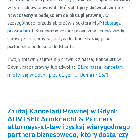
w tym radców prawnych, których
łączy doświadczenie z
nowoczesnym podejściem do obsługi prawnej,
w
szczególności przedsiębiorców z sektora MŚP (
obsługa
prawna firm
). Stanowimy zespół prawników, jednak każdą
sprawą zajmujemy się indywidualnie, stawiając na
partnerskie podejście do Klienta.
Twoją sprawną zajmie się prawnik z naszej Kancelarii w
Gdyni: radca prawny lub adwokat.
Biuro naszej kancelarii,
mieści się w Gdyni, przy ul. gen. J. Bema nr 15/3.
sprawy
spadkowe gdynia gdansk obsługa prawna firm gdynia kancelaria gdynia
prawnik dla firm prawo piłkarskie prawo sportowe prawnik gdynia trójmiasto
(kancelaria prawna Gdynia)
biznesowy prawnik obsługa prawna firm
Zaufaj Kancelarii Prawnej w Gdyni:
ADVISER Armknecht & Partners
attorneys-at-law i zyskaj wiarygodnego
partnera biznesowego, który dostarczy