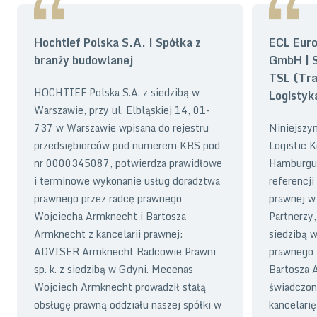
Hochtief Polska S.A. | Spółka z
ECL Euro
branży budowlanej
GmbH | S
TSL (Tra
HOCHTIEF Polska S.A. z siedzibą w
Logistyk
Warszawie, przy ul. Elbląskiej 14, 01-
737 w Warszawie wpisana do rejestru
Niniejszy
przedsiębiorców pod numerem KRS pod
Logistic 
nr 0000345087, potwierdza prawidłowe
Hamburgu
i terminowe wykonanie usług doradztwa
referencji
prawnego przez radcę prawnego
prawnej w
Wojciecha Armknecht i Bartosza
Partnerzy,
Armknecht z kancelarii prawnej:
siedzibą 
ADVISER Armknecht Radcowie Prawni
prawnego 
sp. k. z siedzibą w Gdyni. Mecenas
Bartosza 
Wojciech Armknecht prowadził stałą
świadczon
obsługę prawną oddziału naszej spółki w
kancelarię