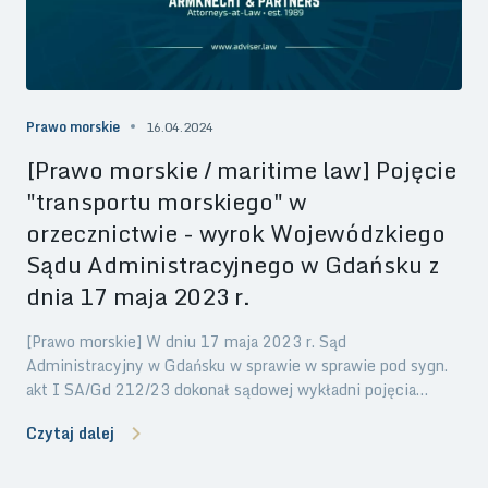
Prawo morskie
16.04.2024
[Prawo morskie / maritime law] Pojęcie
"transportu morskiego" w
orzecznictwie - wyrok Wojewódzkiego
Sądu Administracyjnego w Gdańsku z
dnia 17 maja 2023 r.
[Prawo morskie] W dniu 17 maja 2023 r. Sąd
Administracyjny w Gdańsku w sprawie w sprawie pod sygn.
akt I SA/Gd 212/23 dokonał sądowej wykładni pojęcia
"transportu morskiego", które znajduje potwierdzenie w
Czytaj dalej
pojęciu statku morskiego zdefiniowanym dla potrzeb prawa
morskiego. Sąd Administracyjny w Gdańsku ustalił, że
sposób rozumienia pojęcia "transport morski" znajduje