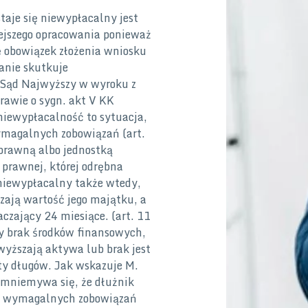
aje się niewypłacalny jest
ejszego opracowania ponieważ
 obowiązek złożenia wniosku
anie skutkuje
 Sąd Najwyższy w wyroku z
rawie o sygn. akt V KK
iewypłacalność to sytuacja,
ymagalnych zobowiązań (art.
 prawną albo jednostką
 prawnej, której odrębna
 niewypłacalny także wtedy,
zają wartość jego majątku, a
aczający 24 miesiące. (art. 11
owy brak środków finansowych,
wyższają aktywa lub brak jest
ty długów. Jak wskazuje M.
 domniemywa się, że dłużnik
ch wymagalnych zobowiązań