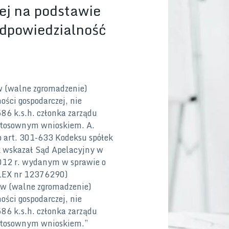
ej na podstawie
 odpowiedzialność
w (walne zgromadzenie)
ści gospodarczej, nie
586 k.s.h. członka zarządu
e stosownym wnioskiem. A.
 art. 301-633 Kodeksu spółek
k wskazał Sąd Apelacyjny w
012 r. wydanym w sprawie o
 LEX nr 12376290)
ów (walne zgromadzenie)
ści gospodarczej, nie
586 k.s.h. członka zarządu
e stosownym wnioskiem.”