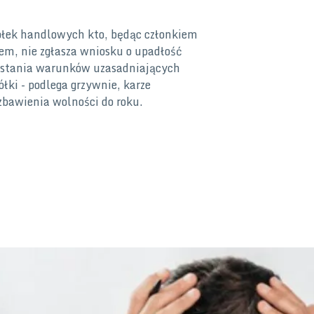
półek handlowych kto, będąc członkiem
rem, nie zgłasza wniosku o upadłość
stania warunków uzasadniających
łki - podlega grzywnie, karze
zbawienia wolności do roku.