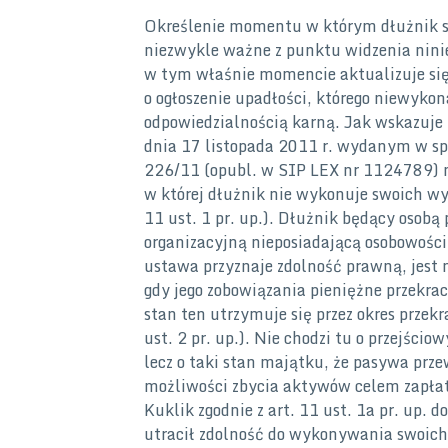
Określenie momentu w którym dłużnik st
niezwykle ważne z punktu widzenia nini
w tym właśnie momencie aktualizuje się
o ogłoszenie upadłości, którego niewykon
odpowiedzialnością karną. Jak wskazuje
dnia 17 listopada 2011 r. wydanym w sp
226/11 (opubl. w SIP LEX nr 1124789) n
w której dłużnik nie wykonuje swoich w
11 ust. 1 pr. up.). Dłużnik będący osobą
organizacyjną nieposiadającą osobowości
ustawa przyznaje zdolność prawną, jest
gdy jego zobowiązania pieniężne przekrac
stan ten utrzymuje się przez okres przekr
ust. 2 pr. up.). Nie chodzi tu o przejści
lecz o taki stan majątku, że pasywa prze
możliwości zbycia aktywów celem zapła
Kuklik zgodnie z art. 11 ust. 1a pr. up.
utracił zdolność do wykonywania swoi