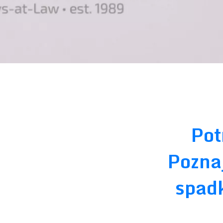
Pot
Pozna
spadk