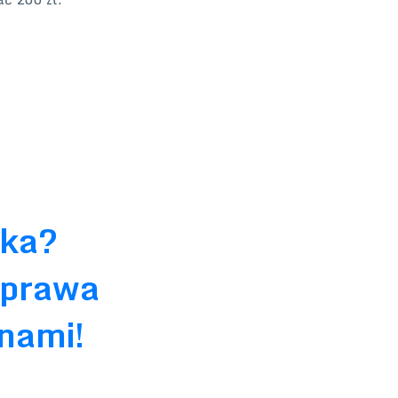
ika?
 prawa
 nami!