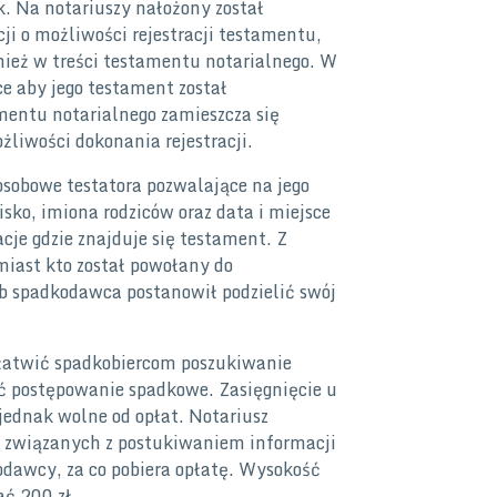
k. Na notariuszy nałożony został
ji o możliwości rejestracji testamentu,
nież w treści testamentu notarialnego. W
ce aby jego testament został
mentu notarialnego zamieszcza się
żliwości dokonania rejestracji.
 osobowe testatora pozwalające na jego
isko, imiona rodziców oraz data i miejsce
cje gdzie znajduje się testament. Z
miast kto został powołany do
sób spadkodawca postanowił podzielić swój
łatwić spadkobiercom poszukiwanie
ć postępowanie spadkowe. Zasięgnięcie u
 jednak wolne od opłat. Notariusz
ci związanych z postukiwaniem informacji
dawcy, za co pobiera opłatę. Wysokość
ać 200 zł.