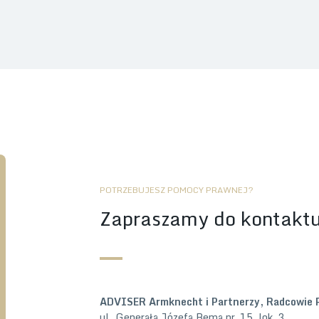
POTRZEBUJESZ POMOCY PRAWNEJ?
Zapraszamy do kontakt
ADVISER Armknecht i Partnerzy, Radcowie 
ul. Generała Józefa Bema nr. 15, lok. 3