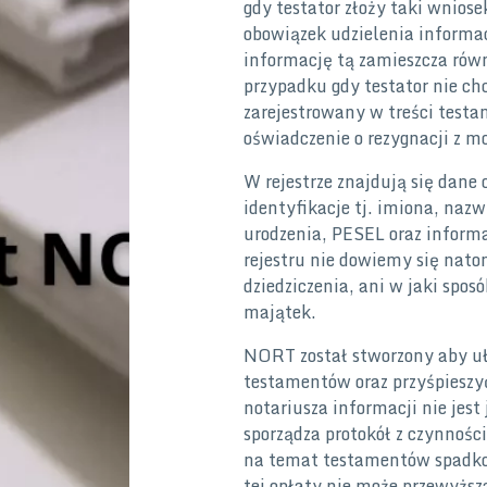
gdy testator złoży taki wniose
obowiązek udzielenia informac
informację tą zamieszcza rów
przypadku gdy testator nie ch
zarejestrowany w treści testa
oświadczenie o rezygnacji z mo
W rejestrze znajdują się dane
identyfikacje tj. imiona, nazw
urodzenia, PESEL oraz informa
rejestru nie dowiemy się nato
dziedziczenia, ani w jaki spo
majątek.
NORT został stworzony aby u
testamentów oraz przyśpieszy
notariusza informacji nie jest
sporządza protokół z czynnoś
na temat testamentów spadko
tej opłaty nie może przewyższ