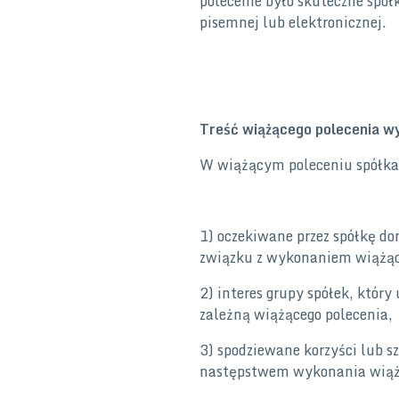
polecenie było skuteczne spó
pisemnej lub elektronicznej.
Treść wiążącego polecenia w
W wiążącym poleceniu spółka
1) oczekiwane przez spółkę do
związku z wykonaniem wiążą
2) interes grupy spółek, któr
zależną wiążącego polecenia,
3) spodziewane korzyści lub szko
następstwem wykonania wiążą