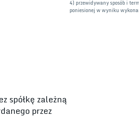
4) przewidywany sposób i term
poniesionej w wyniku wykonani
z spółkę zależną
ydanego przez