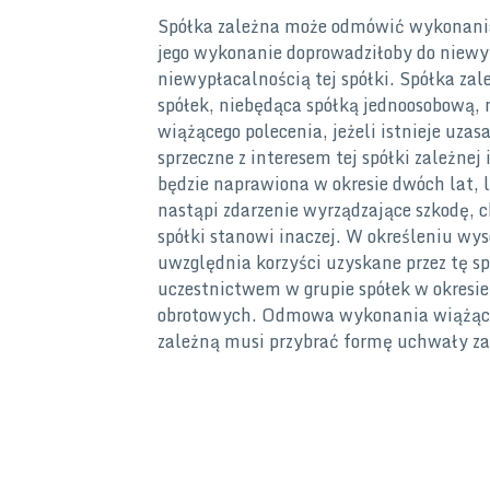
Spółka zależna może odmówić wykonania 
jego wykonanie doprowadziłoby do niewyp
niewypłacalnością tej spółki. Spółka zal
spółek, niebędąca spółką jednoosobow
wiążącego polecenia, jeżeli istnieje uza
sprzeczne z interesem tej spółki zależnej i 
będzie naprawiona w okresie dwóch lat, l
nastąpi zdarzenie wyrządzające szkodę,
spółki stanowi inaczej. W określeniu wyso
uwzględnia korzyści uzyskane przez tę spo
uczestnictwem w grupie spółek w okresie
obrotowych. Odmowa wykonania wiążąceg
zależną musi przybrać formę uchwały za