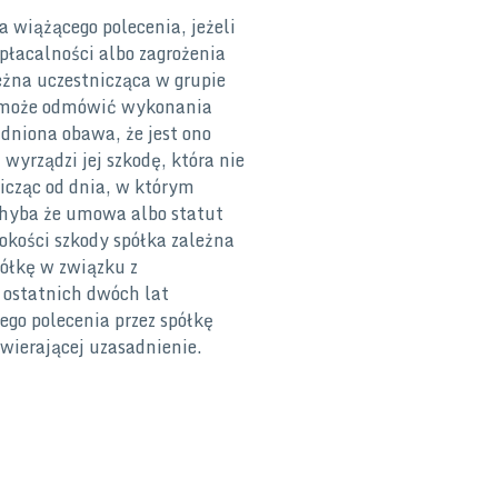
wiążącego polecenia, jeżeli
łacalności albo zagrożenia
eżna uczestnicząca w grupie
ą, może odmówić wykonania
sadniona obawa, że jest ono
wyrządzi jej szkodę, która nie
icząc od dnia, w którym
 chyba że umowa albo statut
kości szkody spółka zależna
́łkę w związku z
 ostatnich dwóch lat
o polecenia przez spółkę
wierającej uzasadnienie.