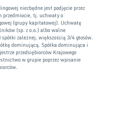
ingowej niezbędne jest podjęcie przez
 przedmiocie, tj. uchwały o
ngowej (grupy kapitałowej). Uchwałę
ików (sp. z o.o.) albo walne
ółki zależnej, większością 3/4 głosów.
łkę dominującą. Spółka dominująca i
rejestrze przedsiębiorców Krajowego
stnictwo w grupie poprzez wpisanie
biorców.