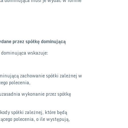
łka dominująca musi je wydać w formie
ydane przez spółkę dominującą
 dominująca wskazuje:
minującą zachowanie spółki zależnej w
cego polecenia,
y uzasadnia wykonanie przez spółkę
dy spółki zależnej, które będą
cego polecenia, o ile występują,