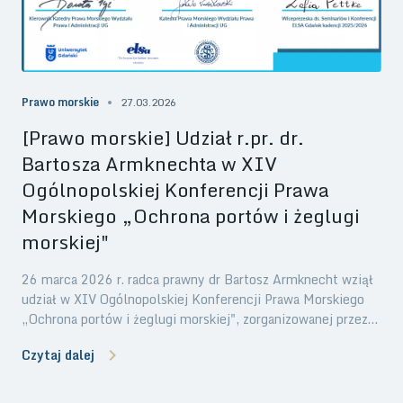
Prawo morskie
27.03.2026
[Prawo morskie] Udział r.pr. dr.
Bartosza Armknechta w XIV
Ogólnopolskiej Konferencji Prawa
Morskiego „Ochrona portów i żeglugi
morskiej"
26 marca 2026 r. radca prawny dr Bartosz Armknecht wziął
udział w XIV Ogólnopolskiej Konferencji Prawa Morskiego
„Ochrona portów i żeglugi morskiej", zorganizowanej przez
Katedrę Prawa Morskiego Wydziału Prawa i Administracji
Czytaj dalej
Uniwersytetu Gdańskiego oraz Europejskie Stowarzyszenie
Studentów Prawa ELSA Gdańsk. Tegoroczna edycja
konferencji poświęcona była zagadnieniom prawnym