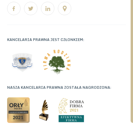
freight forwarder legal support, shipowner lawyer, logistics
law, maritime disputes lawyer, cargo claims, international
transport law POLAND GDYNIA GDAŃSK GDYNIA SOPOT
LAW FIRM adviser armkencht & Partners
KANCELARIA PRAWNA JEST CZŁONKIEM:
NASZA KANCELARIA PRAWNA ZOSTAŁA NAGRODZONA: