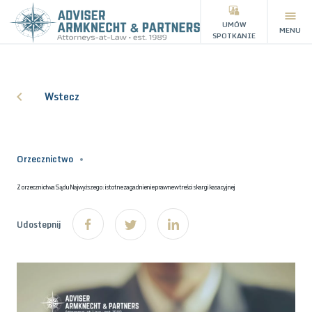
UMÓW
MENU
SPOTKANIE
Wstecz
Orzecznictwo
Z orzecznictwa Sądu Najwyższego: istotne zagadnienie prawne w treści skargi kasacyjnej
Udostepnij