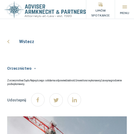
UMÓW
MENU
SPOTKANIE
Wstecz
Orzecznictwo
Z orzecznictwa Sądu Najwyższego: solidarna odpowiedzialność (inwestora i wykonawcy) za wynagrodzenie
podwykonawcy.
Udostepnij