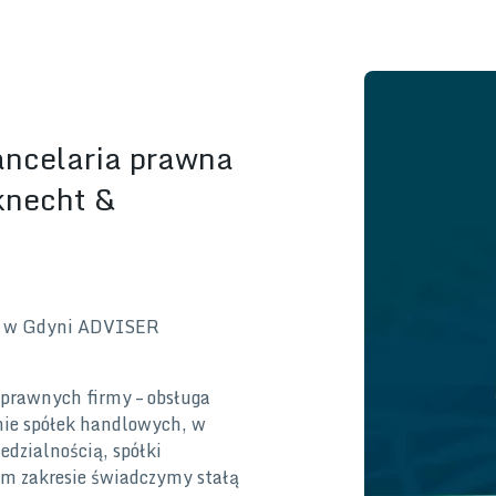
ancelaria prawna
necht &
na w Gdyni ADVISER
 prawnych firmy – obsługa
mie spółek handlowych, w
edzialnością, spółki
ym zakresie świadczymy stałą