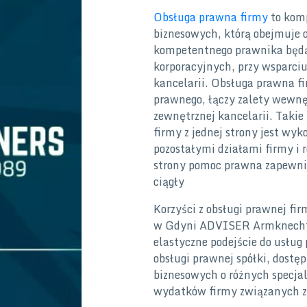
Obsługa prawna firmy
to kom
biznesowych, którą obejmuje o
kompetentnego prawnika będą
korporacyjnych, przy wsparciu
kancelarii. Obsługa prawna fi
prawnego, łączy zalety wewnę
zewnętrznej kancelarii. Takie
firmy z jednej strony jest wy
pozostałymi działami firmy i r
strony pomoc prawna zapewnion
ciągły
Korzyści z obsługi prawnej fi
w Gdyni ADVISER Armknecht &
elastyczne podejście do usłu
obsługi prawnej spółki, dost
biznesowych o różnych specja
wydatków firmy związanych z