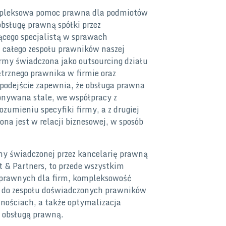
pleksowa pomoc prawna dla podmiotów
bsługę prawną spółki przez
cego specjalistą w sprawach
 całego zespołu prawników naszej
rmy świadczona jako outsourcing działu
trznego prawnika w firmie oraz
 podejście zapewnia, że obsługa prawna
konywana stale, we współpracy z
ozumieniu specyfiki firmy, a z drugiej
a jest w relacji biznesowej, w sposób
rmy świadczonej przez kancelarię prawną
 Partners, to przede wszystkim
g prawnych dla firm, kompleksowość
ęp do zespołu doświadczonych prawników
lnościach, a także optymalizacja
 obsługą prawną.