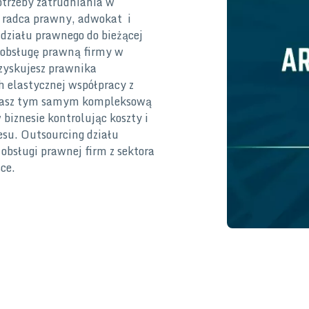
otrzeby zatrudniania w
 radca prawny, adwokat i
ziału prawnego do bieżącej
a obsługę prawną firmy w
zyskujesz prawnika
 elastycznej współpracy z
iasz tym samym kompleksową
biznesie kontrolując koszty i
esu. Outsourcing działu
obsługi prawnej firm z sektora
ce.