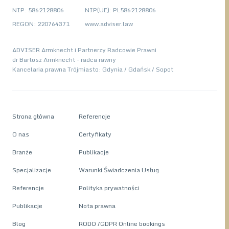
pracy kancelaria prawa pracy kodeks pracy kodeksu pracy
NIP: 5862128806
NIP(UE): PL5862128806
prawa pracy zatrudnienie prawo zatrudnienia
REGON: 220764371
www.adviser.law
ADVISER Armknecht i Partnerzy Radcowie Prawni
dr Bartosz Armknecht - radca rawny
Kancelaria prawna Trójmiasto: Gdynia / Gdańsk / Sopot
Strona główna
Referencje
O nas
Certyfikaty
Branże
Publikacje
Specjalizacje
Warunki Świadczenia Usług
Referencje
Polityka prywatności
Publikacje
Nota prawna
Blog
RODO /GDPR Online bookings