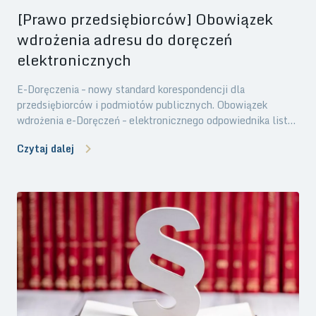
[Prawo przedsiębiorców] Obowiązek
wdrożenia adresu do doręczeń
elektronicznych
E-Doręczenia – nowy standard korespondencji dla
przedsiębiorców i podmiotów publicznych. Obowiązek
wdrożenia e-Doręczeń – elektronicznego odpowiednika listu
poleconego za potwierdzeniem odbioru – staje się coraz
Czytaj dalej
bliższy. To duża zmiana w sposobie komunikacji z
administracją publiczną, która obejmie zarówno podmioty
publiczne, jak i wielu przedsiębiorców. W naszym artykule
przedstawiamy kluczowe informacje dotyczące e-Doręczeń,
harmonogram ich wdrożenia oraz wyjaśniamy, jak
przygotować się na nadchodzące zmiany.