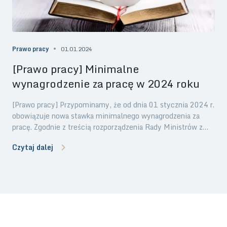
Prawo pracy
01.01.2024
[Prawo pracy] Minimalne
wynagrodzenie za pracę w 2024 roku
[Prawo pracy] Przypominamy, że od dnia 01 stycznia 2024 r.
obowiązuje nowa stawka minimalnego wynagrodzenia za
pracę. Zgodnie z treścią rozporządzenia Rady Ministrów z
dnia 14 września 2023 r. w sprawie wysokości minimalnego
Czytaj dalej
wynagrodzenia za pracę oraz wysokości minimalnej stawki
godzinowej w 2024 r. (Dz. U. z 2023 r., poz. 1893),
wydanego na podstawie art. 2 ust. 5 ustawy z dnia 10
października 2002 r. o minimalnym wynagrodzeniu za pracę
(Dz. U. z 2020 r., poz. 2207 oraz z 2023 r. poz. 1667), od
dnia 01 stycznia 2024 r. minimalne wynagrodzenie za pracę
w wymiarze pełnego etatu wyniesie 4.242,00 zł brutto, a