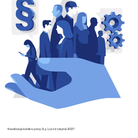
Nowelizacja kodeksu pracy (k.p.) już od sierpnia 2022?