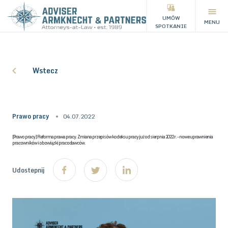
UMÓW
MENU
SPOTKANIE
Wstecz
Prawo pracy
04.07.2022
[Prawo pracy] Reforma prawa pracy. Zmiana przepisów kodeksu pracy już od sierpnia 2022 r. - nowe uprawnienia
pracowników i obowiązki pracodawców.
Udostepnij