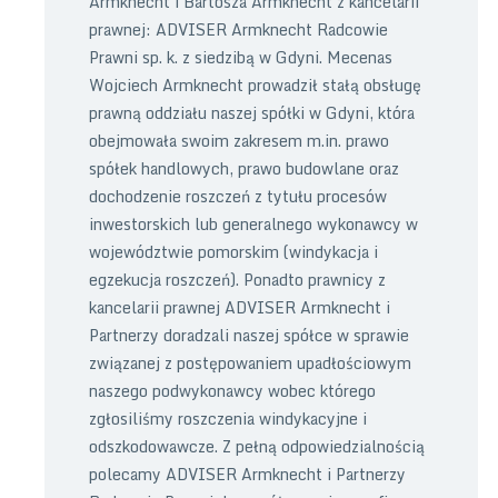
Armknecht i Bartosza Armknecht z kancelarii
prawnej: ADVISER Armknecht Radcowie
Prawni sp. k. z siedzibą w Gdyni. Mecenas
Wojciech Armknecht prowadził stałą obsługę
prawną oddziału naszej spółki w Gdyni, która
obejmowała swoim zakresem m.in. prawo
spółek handlowych, prawo budowlane oraz
dochodzenie roszczeń z tytułu procesów
inwestorskich lub generalnego wykonawcy w
województwie pomorskim (windykacja i
egzekucja roszczeń). Ponadto prawnicy z
kancelarii prawnej ADVISER Armknecht i
Partnerzy doradzali naszej spółce w sprawie
związanej z postępowaniem upadłościowym
naszego podwykonawcy wobec którego
zgłosiliśmy roszczenia windykacyjne i
odszkodowawcze. Z pełną odpowiedzialnością
polecamy ADVISER Armknecht i Partnerzy