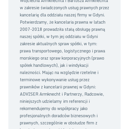
Wojciecha Armknechta i Bartosza Armknechta
w zakresie świadczonych usług prawnych przez
kancelarię dla oddziału naszej firmy w Gdyni.
Potwierdzamy, że kancelaria prawna w latach
2007-2018 prowadziła stałą obsługę prawną
naszej spółki, w tym jej oddziału w Gdyni
zakresie aktualnych spraw spółki, w tym:
prawa transportowego, logistycznego i prawa
morskiego oraz spraw korporacyjnych (prawo
spółek handlowych), jak i windykacji
należności. Mając na względzie rzetelne i
terminowe wykonywanie usług przez
prawników z kancelarii prawnej w Gdyni:
ADVISER Armknecht i Partnerzy, Radcowie,
niniejszych udzielamy im referencji i
rekomendujemy do współpracy jako
profesjonalnych doradców biznesowych i
prawnych, szczególnie w obsłudze firm z