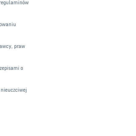
 regulaminów
howaniu
dawcy, praw
zepisami o
 nieuczciwej