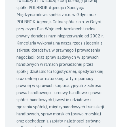
świadczyli i świadczą stałą obsługę prawną
spółki POLBROK Agencja i Spedycja
Międzynarodowa spółka z o.o. w Gdyni oraz
POLBROK Agencja Celna spóła z o.o. w Gdyni,
przy czym Pan Wojciech Armknecht radca
prawny doradcza nam nieprzerwanie od 2002 r.
Kancelaria wykonała na naszą rzecz zlecenia z
zakresu doradztwa w prawnego i prowadzenia
negocjacji oraz spraw sądowych w sprawach
handlowych w ramach prowadzonej przez
spółkę działalności logistycznej, spedytorskiej
oraz celnej i armatorskiej, w tym pomocy
prawnej w sprawach korporacyjnych z zakresu
prawa handlowego – umowy handlowe i prawo
spółek handlowych (kwestie udziałowe i
łączenia spółek), międzynarodowych transakcji
handlowych, spraw morskich (prawo morskie)
oraz dochodzenia zapłaty należności zarówno