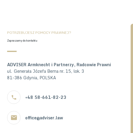
postępowanie spadkowe, dział spadku zachowek, radca
prawny prawo spadkowe gdynia specjalizującej się w prawie
spadkowym zachówek adwokat spadki kancelaria radców
prawnych dział spadku długi spadkowe, kancelaria prawa
spadkowe kancelaria trójmiasto gdańsk gdynia sopot prawnik
POTRZEBUJESZ POMOCY PRAWNEJ?
spadkowy sprawy spadkowe gdynia
Zapraszamy do kontaktu
ADVISER Armknecht i Partnerzy, Radcowie Prawni
ul. Generała Józefa Bema nr. 15, lok. 3
81-386 Gdynia, POLSKA
+48 58-661-82-23
office@adviser.law