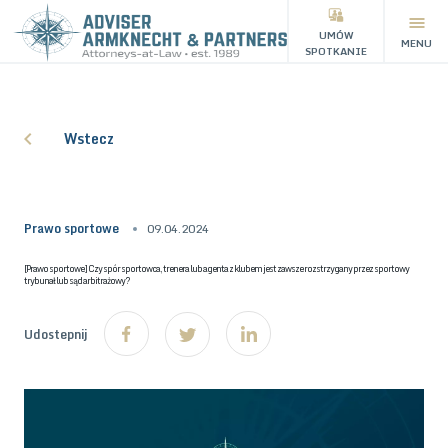
UMÓW
MENU
SPOTKANIE
Wstecz
Prawo sportowe
09.04.2024
[Prawo sportowe] Czy spór sportowca, trenera lub agenta z klubem jest zawsze rozstrzygany przez sportowy
trybunał lub sąd arbitrażowy?
Udostepnij