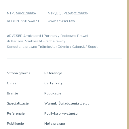
NIP: 5862128806
NIP(UE): PL5862128806
REGON: 220764371
www.adviser.law
ADVISER Armknecht i Partnerzy Radcowie Prawni
dr Bartosz Armknecht - radca rawny
Kancelaria prawna Trójmiasto: Gdynia / Gdańsk / Sopot
Strona główna
Referencje
O nas
Certyfikaty
Branże
Publikacje
Specjalizacje
Warunki Świadczenia Usług
Referencje
Polityka prywatności
Publikacje
Nota prawna