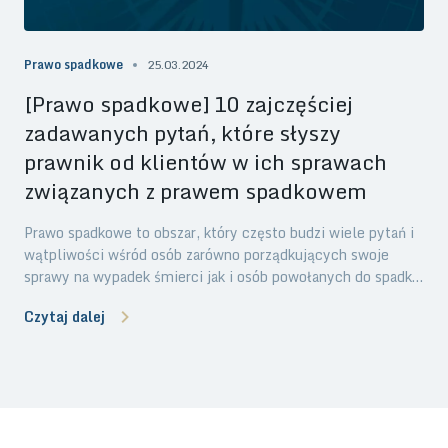
Prawo spadkowe
25.03.2024
[Prawo spadkowe] 10 zajczęściej
zadawanych pytań, które słyszy
prawnik od klientów w ich sprawach
związanych z prawem spadkowem
Prawo spadkowe to obszar, który często budzi wiele pytań i
wątpliwości wśród osób zarówno porządkujących swoje
sprawy na wypadek śmierci jak i osób powołanych do spadku
(spadkobierców). Klienci naszej kancelarii prawnej w Gdyni,
Czytaj dalej
często szukają klarownych odpowiedzi i wsparcia prawnego
w sprawach spadkowych, aby zrozumieć swoje prawa i
obowiązki w związku z dziedziczeniem. W tym wpisie,
przedstawiamy 10 najczęściej zadawanych pytań, które
kierują do prawników z praktyki prawa spadkowego naszej
kancelarii prawnej. prawo spadkowe prawnik prawo spadkowe