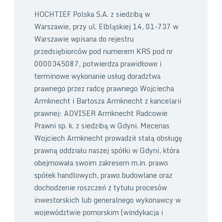
HOCHTIEF Polska S.A. z siedzibą w
Warszawie, przy ul. Elbląskiej 14, 01-737 w
Warszawie wpisana do rejestru
przedsiębiorców pod numerem KRS pod nr
0000345087, potwierdza prawidłowe i
terminowe wykonanie usług doradztwa
prawnego przez radcę prawnego Wojciecha
Armknecht i Bartosza Armknecht z kancelarii
prawnej: ADVISER Armknecht Radcowie
Prawni sp. k. z siedzibą w Gdyni. Mecenas
Wojciech Armknecht prowadził stałą obsługę
prawną oddziału naszej spółki w Gdyni, która
obejmowała swoim zakresem m.in. prawo
spółek handlowych, prawo budowlane oraz
dochodzenie roszczeń z tytułu procesów
inwestorskich lub generalnego wykonawcy w
województwie pomorskim (windykacja i