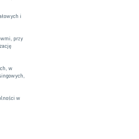
tałowych i
owmi, przy
zację
ch, w
singowych,
ólności w