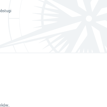
obsługi
anków,