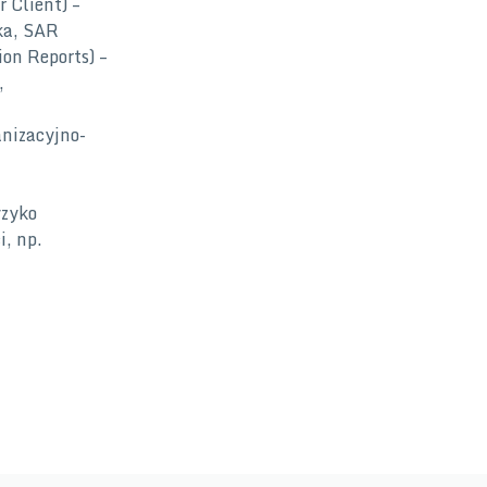
 Client) –
ka, SAR
on Reports) –
,
nizacyjno-
yzyko
i, np.
,