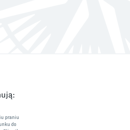
ują:
iu praniu
sunku do