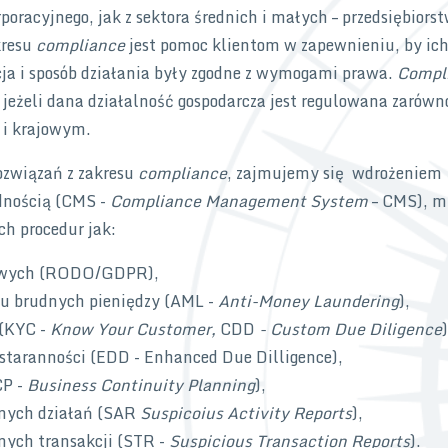
oracyjnego, jak z sektora średnich i małych – przedsiębiors
kresu
compliance
jest pomoc klientom w zapewnieniu, by ic
 i sposób działania były zgodne z wymogami prawa.
Compl
 jeżeli dana działalność gospodarcza jest regulowana zarówn
 i krajowym.
związań z zakresu
compliance
, zajmujemy się wdrożeniem
dnością (CMS -
Compliance Management System
– CMS), m.
ch procedur jak:
bowych (RODO/GDPR),
iu brudnych pieniędzy (AML -
Anti-Money Laundering
),
 (KYC -
Know Your Customer,
CDD
- Custom Due Diligence
)
 staranności (EDD - Enhanced Due Dilligence),
CP -
Business Continuity Planning
),
anych działań (SAR
Suspicoius Activity Reports
),
nych transakcji (STR -
Suspicious Transaction Reports
).