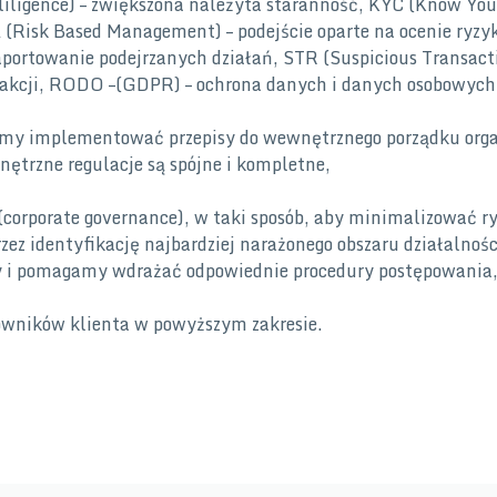
iligence) – zwiększona należyta staranność, KYC (Know Your
 (Risk Based Management) – podejście oparte na ocenie ryzy
raportowanie podejrzanych działań, STR (Suspicious Transacti
sakcji, RODO –(GDPR) – ochrona danych i danych osobowych
amy implementować przepisy do wewnętrznego porządku orga
trzne regulacje są spójne i kompletne,
 (corporate governance), w taki sposób, aby minimalizować r
zez identyfikację najbardziej narażonego obszaru działalnośc
y i pomagamy wdrażać odpowiednie procedury postępowania
owników klienta w powyższym zakresie.