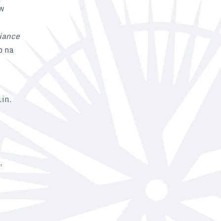
tw
h
iance
o na
in.
,