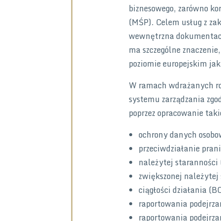
biznesowego, zarówno korp
(MŚP). Celem usług z za
wewnętrzna dokumentacja
ma szczególne znaczenie,
poziomie europejskim jak
W ramach wdrażanych ro
systemu zarządzania zgo
poprzez opracowanie taki
ochrony danych oso
przeciwdziałanie pran
należytej staranności
zwiększonej należytej
ciągłości działania (B
raportowania podejrz
raportowania podejrza