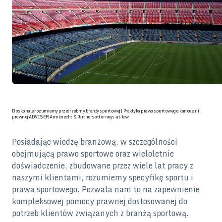
Doskonale rozumiemy przetrzebmy branży sportowej | Praktyka prawa sportowego kancelarii
prawnej ADVISER Armknecht & Partners attorneys-at-law
Posiadając wiedzę branżową, w szczególności
obejmującą prawo sportowe oraz wieloletnie
doświadczenie, zbudowane przez wiele lat pracy z
naszymi klientami, rozumiemy specyfikę sportu i
prawa sportowego. Pozwala nam to na zapewnienie
kompleksowej pomocy prawnej dostosowanej do
potrzeb klientów związanych z branżą sportową.