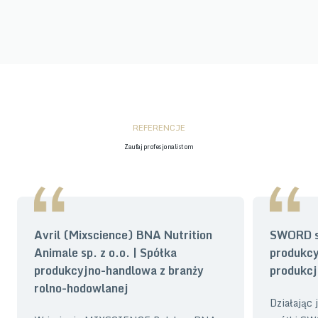
REFERENCJE
Zaufaj profesjonalistom
Avril (Mixscience) BNA Nutrition
SWORD sp
Animale sp. z o.o. | Spółka
produkcy
produkcyjno-handlowa z branży
produkcj
rolno-hodowlanej
Działając