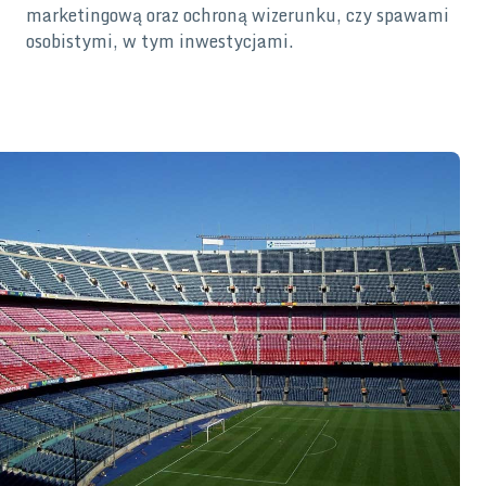
marketingową oraz ochroną wizerunku, czy spawami
osobistymi, w tym inwestycjami.
prawo sportowe
prawnik prawo sportowe kancelaria