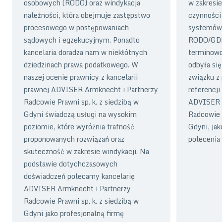
osobowych (RODO) oraz windykacja
w zakresi
należności, która obejmuje zastępstwo
czynności 
procesowego w postępowaniach
systemów 
sądowych i egzekucyjnym. Ponadto
RODO/GDP
kancelaria doradza nam w niekłótnych
terminowo 
dziedzinach prawa podatkowego. W
odbyła si
naszej ocenie prawnicy z kancelarii
związku z
prawnej ADVISER Armknecht i Partnerzy
referencji
Radcowie Prawni sp. k. z siedzibą w
ADVISER A
Gdyni świadczą usługi na wysokim
Radcowie P
poziomie, które wyróżnia trafność
Gdyni, ja
proponowanych rozwiązań oraz
polecenia
skuteczność w zakresie windykacji. Na
podstawie dotychczasowych
doświadczeń polecamy kancelarię
ADVISER Armknecht i Partnerzy
Radcowie Prawni sp. k. z siedzibą w
Gdyni jako profesjonalną firmę