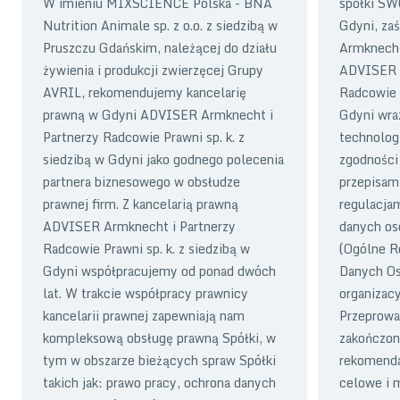
W imieniu MIXSCIENCE Polska - BNA
spółki SWO
Nutrition Animale sp. z o.o. z siedzibą w
Gdyni, za
Pruszczu Gdańskim, należącej do działu
Armknecht
żywienia i produkcji zwierzęcej Grupy
ADVISER A
AVRIL, rekomendujemy kancelarię
Radcowie P
prawną w Gdyni ADVISER Armknecht i
Gdyni wra
Partnerzy Radcowie Prawni sp. k. z
technolog
siedzibą w Gdyni jako godnego polecenia
zgodności 
partnera biznesowego w obsłudze
przepisam
prawnej firm. Z kancelarią prawną
regulacja
ADVISER Armknecht i Partnerzy
danych o
Radcowie Prawni sp. k. z siedzibą w
(Ogólne R
Gdyni współpracujemy od ponad dwóch
Danych Os
lat. W trakcie współpracy prawnicy
organizac
kancelarii prawnej zapewniają nam
Przeprowa
kompleksową obsługę prawną Spółki, w
zakończon
tym w obszarze bieżących spraw Spółki
rekomenda
takich jak: prawo pracy, ochrona danych
celowe i 