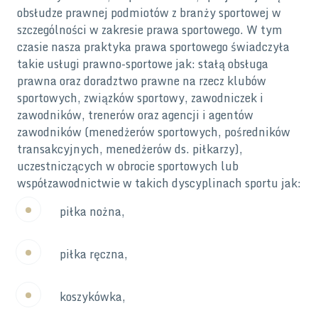
obsłudze prawnej podmiotów z branży sportowej w
szczególności w zakresie prawa sportowego. W tym
czasie nasza praktyka prawa sportowego świadczyła
takie usługi prawno-sportowe jak: stałą obsługa
prawna oraz doradztwo prawne na rzecz klubów
sportowych, związków sportowy, zawodniczek i
zawodników, trenerów oraz agencji i agentów
zawodników (menedżerów sportowych, pośredników
transakcyjnych, menedżerów ds. piłkarzy),
uczestniczących w obrocie sportowych lub
współzawodnictwie w takich dyscyplinach sportu jak:
piłka nożna,
piłka ręczna,
koszykówka,