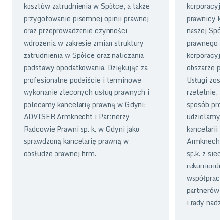
kosztów zatrudnienia w Spółce, a także
korporacy
przygotowanie pisemnej opinii prawnej
prawnicy k
oraz przeprowadzenie czynności
naszej Sp
wdrożenia w zakresie zmian struktury
prawnego 
zatrudnienia w Spółce oraz naliczania
korporacy
podstawy opodatkowania. Dziękując za
obszarze 
profesjonalne podejście i terminowe
Usługi zo
wykonanie zleconych usług prawnych i
rzetelnie,
polecamy kancelarię prawną w Gdyni:
sposób pr
ADVISER Armknecht i Partnerzy
udzielamy 
Radcowie Prawni sp. k. w Gdyni jako
kancelari
sprawdzoną kancelarię prawną w
Armknecht
obsłudze prawnej firm.
sp.k. z si
rekomendu
współprac
partnerów
i rady nad