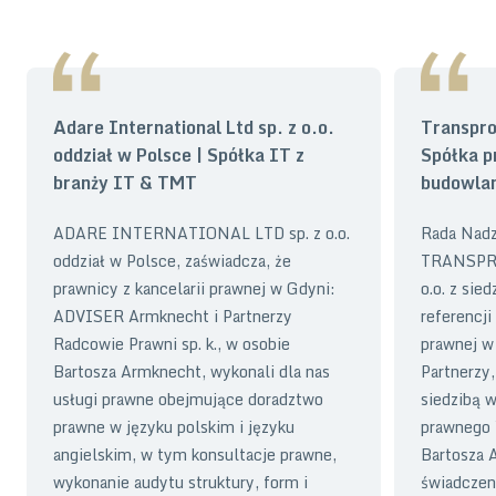
Adare International Ltd sp. z o.o.
Transproj
oddział w Polsce | Spółka IT z
Spółka p
branży IT & TMT
budowla
ADARE INTERNATIONAL LTD sp. z o.o.
Rada Nadz
oddział w Polsce, zaświadcza, że
TRANSPRO
prawnicy z kancelarii prawnej w Gdyni:
o.o. z sie
ADVISER Armknecht i Partnerzy
referencji
Radcowie Prawni sp. k., w osobie
prawnej w
Bartosza Armknecht, wykonali dla nas
Partnerzy,
usługi prawne obejmujące doradztwo
siedzibą 
prawne w języku polskim i języku
prawnego 
angielskim, w tym konsultacje prawne,
Bartosza 
wykonanie audytu struktury, form i
świadczen