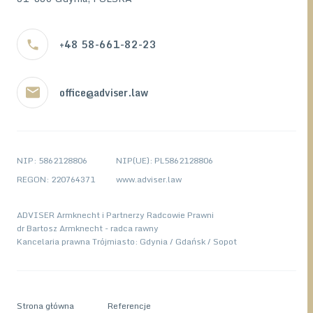
+48 58-661-82-23
office@adviser.law
NIP: 5862128806
NIP(UE): PL5862128806
REGON: 220764371
www.adviser.law
ADVISER Armknecht i Partnerzy Radcowie Prawni
dr Bartosz Armknecht - radca rawny
Kancelaria prawna Trójmiasto: Gdynia / Gdańsk / Sopot
Strona główna
Referencje